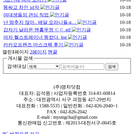
똥싸고 차인 남자
10-18
여대생들의 관심 직업
10-18
난 멈추지 않아.. 배달 오라니들.g…
10-18
갑자기 날라온 맨홀뚜껑 ㄷㄷ.gif
10-18
여자 헬스트레이너 똥쌌다. jpg
10-18
카카오프랜즈 마스크팩 후기
10-18
열린
1
페이지
2
페이지
맨끝
게시물 검색
검색대상
(주)명차닷컴
대표자: 김석원 | 사업자등록번호 314-81-60814
주소 : 대전광역시 서구 괴정동 427-29번지
대표전화 : 1588-5535 | 일반전화 : 042-826-2040~1
FAX : 042-826-2042
E-mali : myungcha@gmail.com
통신판매업 신고번호 : 제2013-대전서구-0045호
PC 버전으로 보기