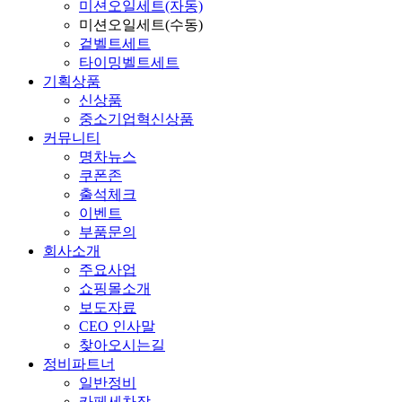
미션오일세트(자동)
미션오일세트(수동)
겉벨트세트
타이밍벨트세트
기획상품
신상품
중소기업혁신상품
커뮤니티
명차뉴스
쿠폰존
출석체크
이벤트
부품문의
회사소개
주요사업
쇼핑몰소개
보도자료
CEO 인사말
찾아오시는길
정비파트너
일반정비
카페세차장