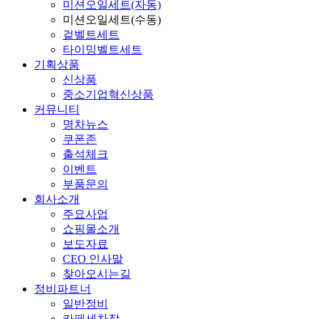
미션오일세트(자동)
미션오일세트(수동)
겉벨트세트
타이밍벨트세트
기획상품
신상품
중소기업혁신상품
커뮤니티
명차뉴스
쿠폰존
출석체크
이벤트
부품문의
회사소개
주요사업
쇼핑몰소개
보도자료
CEO 인사말
찾아오시는길
정비파트너
일반정비
카페세차장