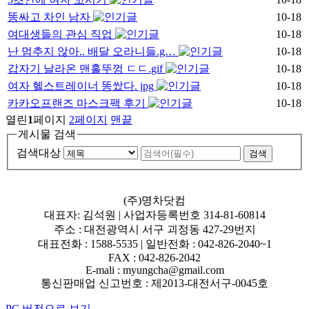
똥싸고 차인 남자
10-18
여대생들의 관심 직업
10-18
난 멈추지 않아.. 배달 오라니들.g…
10-18
갑자기 날라온 맨홀뚜껑 ㄷㄷ.gif
10-18
여자 헬스트레이너 똥쌌다. jpg
10-18
카카오프랜즈 마스크팩 후기
10-18
열린
1
페이지
2
페이지
맨끝
게시물 검색
검색대상
(주)명차닷컴
대표자: 김석원 | 사업자등록번호 314-81-60814
주소 : 대전광역시 서구 괴정동 427-29번지
대표전화 : 1588-5535 | 일반전화 : 042-826-2040~1
FAX : 042-826-2042
E-mali : myungcha@gmail.com
통신판매업 신고번호 : 제2013-대전서구-0045호
PC 버전으로 보기