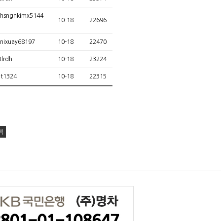
hsngnkimx5144
10-18
22696
nixuay68197
10-18
22470
tlrdh
10-18
23224
t1324
10-18
22315