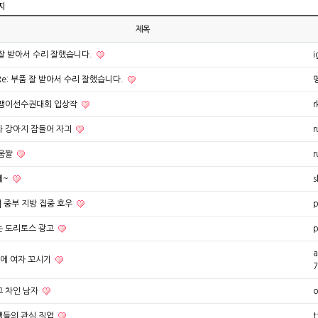
지
제목
잘 받아서 수리 잘했습니다.
i
Re: 부품 잘 받아서 수리 잘했습니다.
 팽이선수권대회 입상작
r
 강아지 잠들어 자긔
r
 움짤
r
에~
s
] 중부 지방 집중 호우
p
는 도리토스 광고
p
a
에 여자 꼬시기
7
 차인 남자
o
생들의 관심 직업
t