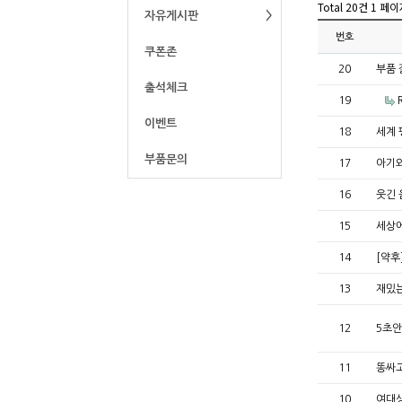
Total 20건
1 페이
자유게시판
번호
쿠폰존
20
부품 
출석체크
19
이벤트
18
세계
부품문의
17
아기와
16
웃긴
15
세상
14
[약후
13
재밌
12
5초안
11
똥싸고
10
여대