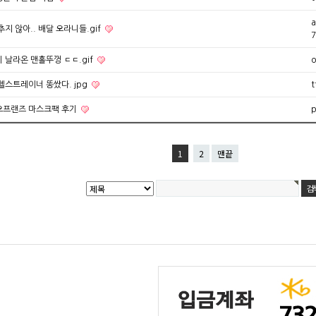
a
추지 않아.. 배달 오라니들.gif
7
 날라온 맨홀뚜껑 ㄷㄷ.gif
o
헬스트레이너 똥쌌다. jpg
t
오프랜즈 마스크팩 후기
p
1
2
맨끝