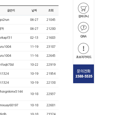
글쓴이
날짜
조회
go2run
06-27
21045
명차
06-27
21280
krkapf31
02-13
21683
uru1004
11-19
23187
uru1004
11-16
22645
hfoqk78d
10-22
22919
t1324
10-19
21954
t1324
10-19
22138
hsngnkimx5144
10-18
22937
nixuay68197
10-18
22681
tlrdh
10-18
23374