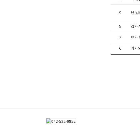
9
난 멈
8
갑자기
7
여자 
6
카카