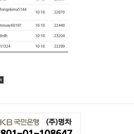
hsngnkimx5144
10-18
22678
nixuay68197
10-18
22448
tlrdh
10-18
23204
t1324
10-18
22289