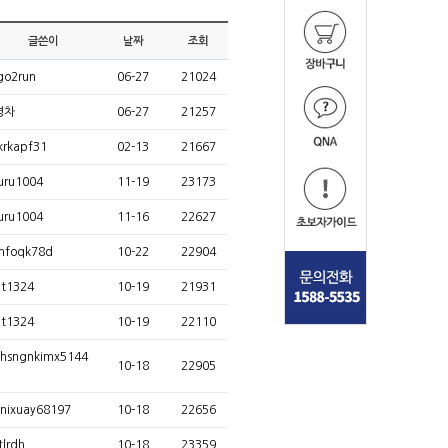
글쓴이
날짜
조회
go2run
06-27
21024
명차
06-27
21257
krkapf31
02-13
21667
uru1004
11-19
23173
uru1004
11-16
22627
hfoqk78d
10-22
22904
t1324
10-19
21931
t1324
10-19
22110
hsngnkimx5144
10-18
22905
nixuay68197
10-18
22656
tlrdh
10-18
23359