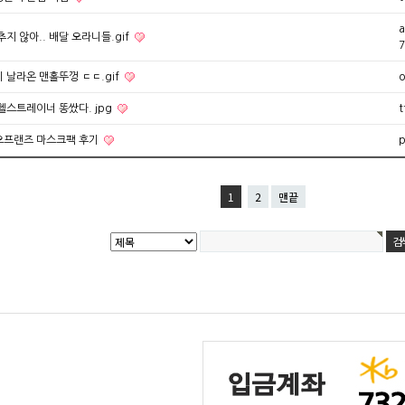
a
추지 않아.. 배달 오라니들.gif
7
 날라온 맨홀뚜껑 ㄷㄷ.gif
o
헬스트레이너 똥쌌다. jpg
t
오프랜즈 마스크팩 후기
p
1
2
맨끝