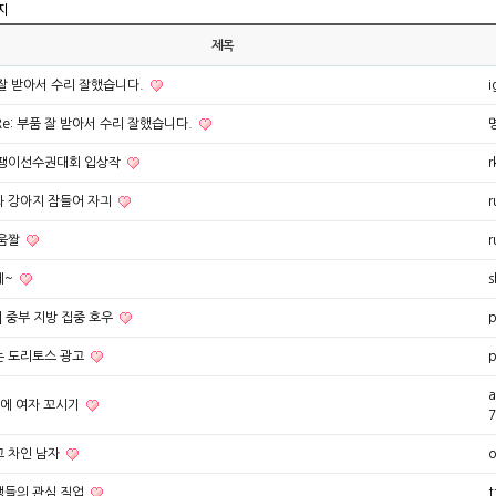
지
제목
잘 받아서 수리 잘했습니다.
i
Re: 부품 잘 받아서 수리 잘했습니다.
 팽이선수권대회 입상작
r
 강아지 잠들어 자긔
r
 움짤
r
에~
s
] 중부 지방 집중 호우
p
는 도리토스 광고
p
a
에 여자 꼬시기
7
 차인 남자
o
생들의 관심 직업
t