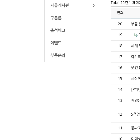
Total 20건
1 페이
자유게시판
번호
쿠폰존
20
부품 
출석체크
19
이벤트
18
세계
부품문의
17
아기와
16
웃긴
15
세상
14
[약후
13
재밌
12
5초안
11
똥싸고
10
여대