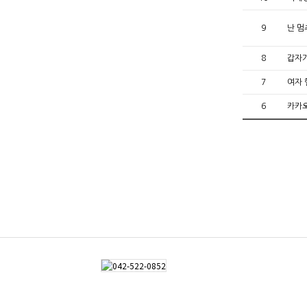
9
난 멈
8
갑자기
7
여자 
6
카카